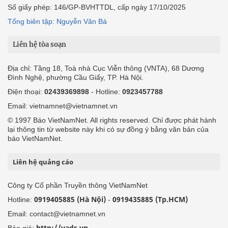
Số giấy phép: 146/GP-BVHTTDL, cấp ngày 17/10/2025
Tổng biên tập: Nguyễn Văn Bá
Liên hệ tòa soạn
Địa chỉ: Tầng 18, Toà nhà Cục Viễn thông (VNTA), 68 Dương
Đình Nghệ, phường Cầu Giấy, TP. Hà Nội.
Điện thoại:
02439369898
- Hotline:
0923457788
Email: vietnamnet@vietnamnet.vn
© 1997 Báo VietNamNet. All rights reserved. Chỉ được phát hành
lại thông tin từ website này khi có sự đồng ý bằng văn bản của
báo VietNamNet.
Liên hệ quảng cáo
Công ty Cổ phần Truyền thông VietNamNet
0919405885 (Hà Nội)
0919435885 (Tp.HCM)
Hotline:
-
Email: contact@vietnamnet.vn
http://vads.vn
Báo giá: