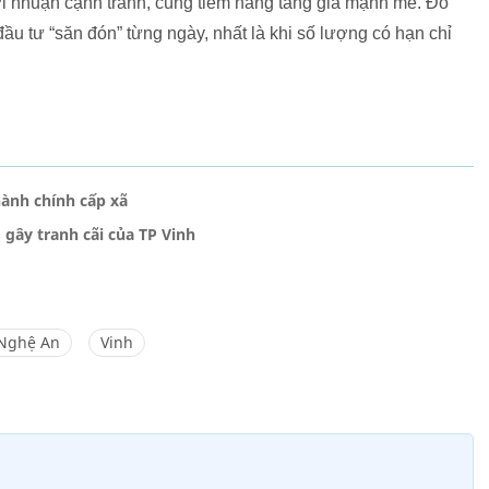
ất lợi nhuận cạnh tranh, cùng tiềm năng tăng giá mạnh mẽ. Đó
ầu tư “săn đón” từng ngày, nhất là khi số lượng có hạn chỉ
ành chính cấp xã
gây tranh cãi của TP Vinh
 Nghệ An
Vinh