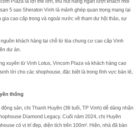
om Plaza là lợi thế lớn, thu hút hàng ngàn lượt khách mỗi
h sạn 5 sao Sheraton Vinh là mảnh ghép quan trọng mang lại
gia cao cấp trong và ngoài nước về tham dự hội thảo, sự
nguồn khách hàng tại chỗ từ tòa chung cư cao cấp Vinh
iên dự án.
ng xuyên từ Vinh Lotus, Vincom Plaza và khách hàng cao
inh lời cho các shophouse, đặc biệt là trong lĩnh vực bán lẻ,
uyền thống
t động sản, chị Thanh Huyền (36 tuổi, TP Vinh) dễ dàng nhận
om Shophouse Diamond Legacy. Cuối năm 2024, chị Huyền
ouse có vị trí đẹp, diện tích trên 100m². Hiện, nhà đã bàn