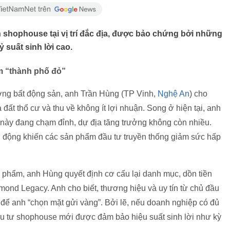
ọn shophouse tại vị trí đắc địa, được bảo chứng bởi những
ỷ suất sinh lời cao.
âm “thành phố đỏ”
ờng bất động sản, anh Trần Hùng (TP Vinh,
Nghệ An
) cho
 đất thổ cư và thu về không ít lợi nhuận. Song ở hiện tại, anh
 này đang chạm đỉnh, dự địa tăng trưởng không còn nhiều.
ến động khiến các sản phẩm đầu tư truyền thống giảm sức hấp
ản phẩm, anh Hùng quyết định cơ cấu lại danh mục, dồn tiền
nd Legacy. Anh cho biết, thương hiệu và uy tín từ chủ đầu
n để anh “chọn mặt gửi vàng”. Bởi lẽ, nếu doanh nghiệp có đủ
 đầu tư shophouse mới được đảm bảo hiệu suất sinh lời như kỳ