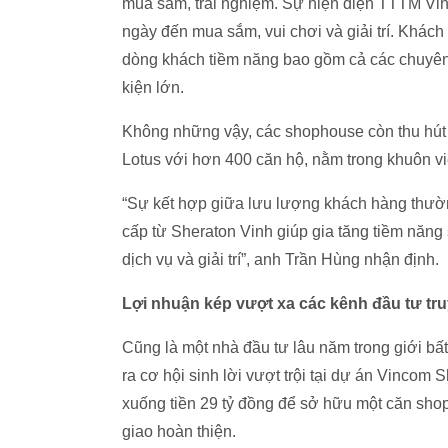
mua sắm, trải nghiệm. Sự hiện diện TTTM Vinc
ngày đến mua sắm, vui chơi và giải trí. Khác
dòng khách tiềm năng bao gồm cả các chuyên 
kiện lớn.
Không những vậy, các shophouse còn thu hút 
Lotus với hơn 400 căn hộ, nằm trong khuôn v
“Sự kết hợp giữa lưu lượng khách hàng thườ
cấp từ Sheraton Vinh giúp gia tăng tiềm năng s
dịch vụ và giải trí”, anh Trần Hùng nhận định.
Lợi nhuận kép vượt xa các kênh đầu tư tr
Cũng là một nhà đầu tư lâu năm trong giới bấ
ra cơ hội sinh lời vượt trội tại dự án Vinc
xuống tiền 29 tỷ đồng để sở hữu một căn shoph
giao hoàn thiện.