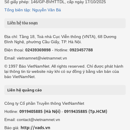
Số giấy phép: 146/GP-BVHTTDL, cấp ngày 17/10/2025
Tổng biên tập: Nguyễn Văn Bá
Liên hệ tòa soạn
Địa chỉ: Tầng 18, Toà nhà Cục Viễn thông (VNTA), 68 Dương
Đình Nghệ, phường Cầu Giấy, TP. Hà Nội.
Điện thoại:
02439369898
- Hotline:
0923457788
Email: vietnamnet@vietnamnet.vn
© 1997 Báo VietNamNet. All rights reserved. Chỉ được phát hành
lại thông tin từ website này khi có sự đồng ý bằng văn bản của
báo VietNamNet.
Liên hệ quảng cáo
Công ty Cổ phần Truyền thông VietNamNet
0919405885 (Hà Nội)
0919435885 (Tp.HCM)
Hotline:
-
Email: contact@vietnamnet.vn
http://vads.vn
Báo giá: