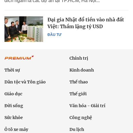
đích ngắm là các dự án tại TP.HCM, Hà Nội...
Đại gia Nhật đổ tiền vào nhà đất
Việt: Thầm lặng tỷ USD
ĐẦU TƯ
Chính trị
Thời sự
Kinh doanh
Dân tộc và Tôn giáo
Thể thao
Giáo dục
Thế giới
Đời sống
Văn hóa - Giải trí
Sức khỏe
Công nghệ
Ô tô xe máy
Du lịch