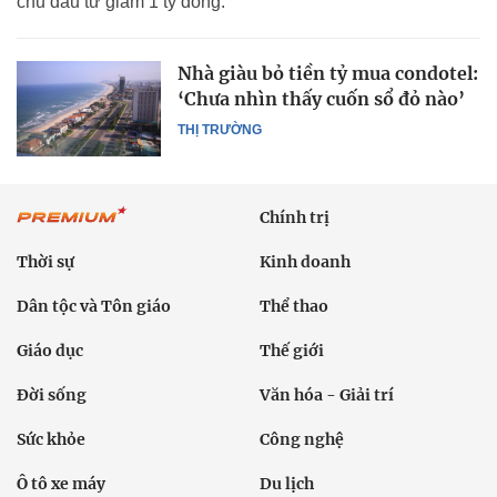
chủ đầu tư giảm 1 tỷ đồng.
Nhà giàu bỏ tiền tỷ mua condotel:
‘Chưa nhìn thấy cuốn sổ đỏ nào’
THỊ TRƯỜNG
Chính trị
Thời sự
Kinh doanh
Dân tộc và Tôn giáo
Thể thao
Giáo dục
Thế giới
Đời sống
Văn hóa - Giải trí
Sức khỏe
Công nghệ
Ô tô xe máy
Du lịch