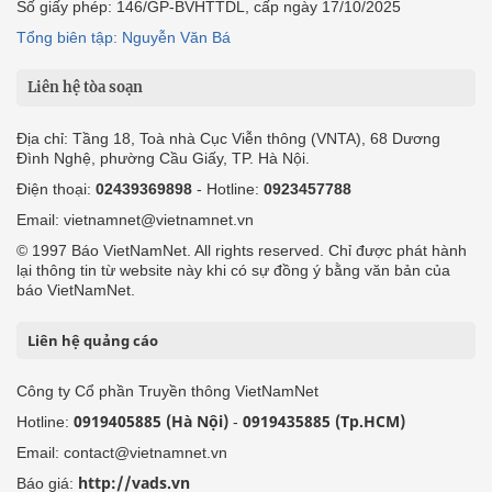
Số giấy phép: 146/GP-BVHTTDL, cấp ngày 17/10/2025
Tổng biên tập: Nguyễn Văn Bá
Liên hệ tòa soạn
Địa chỉ: Tầng 18, Toà nhà Cục Viễn thông (VNTA), 68 Dương
Đình Nghệ, phường Cầu Giấy, TP. Hà Nội.
Điện thoại:
02439369898
- Hotline:
0923457788
Email: vietnamnet@vietnamnet.vn
© 1997 Báo VietNamNet. All rights reserved. Chỉ được phát hành
lại thông tin từ website này khi có sự đồng ý bằng văn bản của
báo VietNamNet.
Liên hệ quảng cáo
Công ty Cổ phần Truyền thông VietNamNet
0919405885 (Hà Nội)
0919435885 (Tp.HCM)
Hotline:
-
Email: contact@vietnamnet.vn
http://vads.vn
Báo giá: