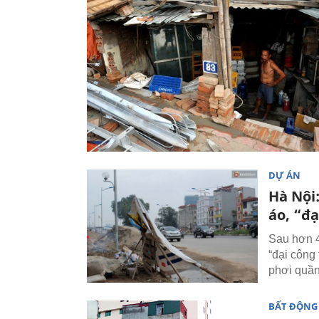
DỰ ÁN
Hà Nội
áo, “đ
Sau hơn 4
“đại công
phơi quầ
BẤT ĐỘNG