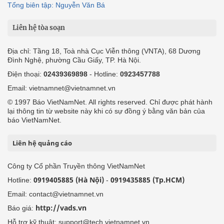
Tổng biên tập: Nguyễn Văn Bá
Liên hệ tòa soạn
Địa chỉ: Tầng 18, Toà nhà Cục Viễn thông (VNTA), 68 Dương
Đình Nghệ, phường Cầu Giấy, TP. Hà Nội.
Điện thoại:
02439369898
- Hotline:
0923457788
Email: vietnamnet@vietnamnet.vn
© 1997 Báo VietNamNet. All rights reserved. Chỉ được phát hành
lại thông tin từ website này khi có sự đồng ý bằng văn bản của
báo VietNamNet.
Liên hệ quảng cáo
Công ty Cổ phần Truyền thông VietNamNet
0919405885 (Hà Nội)
0919435885 (Tp.HCM)
Hotline:
-
Email: contact@vietnamnet.vn
http://vads.vn
Báo giá:
Hỗ trợ kỹ thuật: support@tech.vietnamnet.vn