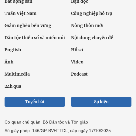
Bất động sản
Bạn đọc
Tuần Việt Nam
Công nghiệp hỗ trợ
Giảm nghèo bền vững
Nông thôn mới
Dân tộc thiểu số và miền núi
Nội dung chuyên đề
English
Hồ sơ
Ảnh
Video
Multimedia
Podcast
24h qua
Tuyến bài
Sự kiện
Cơ quan chủ quản: Bộ Dân tộc và Tôn giáo
Số giấy phép: 146/GP-BVHTTDL, cấp ngày 17/10/2025