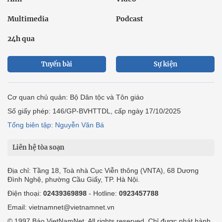
Multimedia
Podcast
24h qua
Tuyến bài
Sự kiện
Cơ quan chủ quản: Bộ Dân tộc và Tôn giáo
Số giấy phép: 146/GP-BVHTTDL, cấp ngày 17/10/2025
Tổng biên tập: Nguyễn Văn Bá
Liên hệ tòa soạn
Địa chỉ: Tầng 18, Toà nhà Cục Viễn thông (VNTA), 68 Dương
Đình Nghệ, phường Cầu Giấy, TP. Hà Nội.
Điện thoại:
02439369898
- Hotline:
0923457788
Email: vietnamnet@vietnamnet.vn
© 1997 Báo VietNamNet. All rights reserved. Chỉ được phát hành