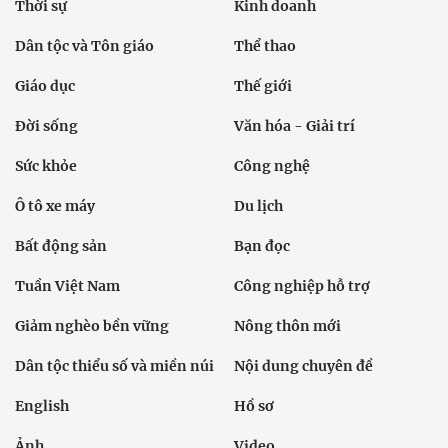
Thời sự
Kinh doanh
Dân tộc và Tôn giáo
Thể thao
Giáo dục
Thế giới
Đời sống
Văn hóa - Giải trí
Sức khỏe
Công nghệ
Ô tô xe máy
Du lịch
Bất động sản
Bạn đọc
Tuần Việt Nam
Công nghiệp hỗ trợ
Giảm nghèo bền vững
Nông thôn mới
Dân tộc thiểu số và miền núi
Nội dung chuyên đề
English
Hồ sơ
Ảnh
Video