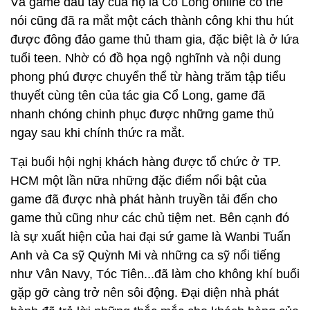
Và game đầu tay của họ là Cổ Long online có thể
nói cũng đã ra mắt một cách thành công khi thu hút
được đông đảo game thủ tham gia, đặc biệt là ở lứa
tuổi teen. Nhờ có đồ họa ngộ nghĩnh và nội dung
phong phú được chuyển thể từ hàng trăm tập tiểu
thuyết cùng tên của tác gia Cổ Long, game đã
nhanh chóng chinh phục được những game thủ
ngay sau khi chính thức ra mắt.
Tại buổi hội nghị khách hàng được tổ chức ở TP.
HCM một lần nữa những đặc điểm nổi bật của
game đã được nhà phát hành truyền tải đến cho
game thủ cũng như các chủ tiệm net. Bên cạnh đó
là sự xuất hiện của hai đại sứ game là Wanbi Tuấn
Anh và Ca sỹ Quỳnh Mi và những ca sỹ nổi tiếng
như Vân Navy, Tóc Tiên...đã làm cho không khí buổi
gặp gỡ càng trở nên sôi động. Đại diện nhà phát