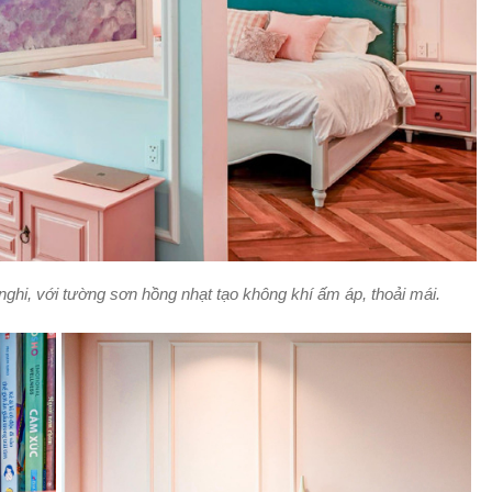
nghi, với tường sơn hồng nhạt tạo không khí ấm áp, thoải mái.