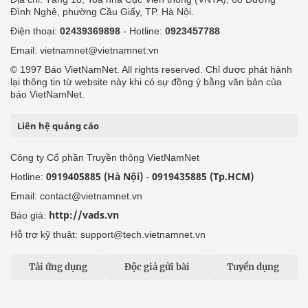
Đình Nghệ, phường Cầu Giấy, TP. Hà Nội.
Điện thoại:
02439369898
- Hotline:
0923457788
Email: vietnamnet@vietnamnet.vn
© 1997 Báo VietNamNet. All rights reserved. Chỉ được phát hành
lại thông tin từ website này khi có sự đồng ý bằng văn bản của
báo VietNamNet.
Liên hệ quảng cáo
Công ty Cổ phần Truyền thông VietNamNet
0919405885 (Hà Nội)
0919435885 (Tp.HCM)
Hotline:
-
Email: contact@vietnamnet.vn
http://vads.vn
Báo giá:
Hỗ trợ kỹ thuật: support@tech.vietnamnet.vn
Tải ứng dụng
Độc giả gửi bài
Tuyển dụng