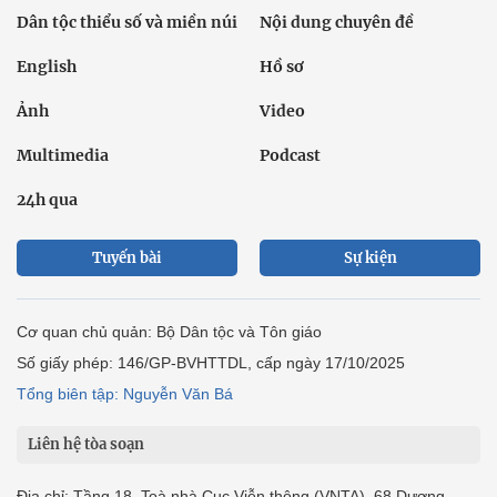
Dân tộc thiểu số và miền núi
Nội dung chuyên đề
English
Hồ sơ
Ảnh
Video
Multimedia
Podcast
24h qua
Tuyến bài
Sự kiện
Cơ quan chủ quản: Bộ Dân tộc và Tôn giáo
Số giấy phép: 146/GP-BVHTTDL, cấp ngày 17/10/2025
Tổng biên tập: Nguyễn Văn Bá
Liên hệ tòa soạn
Địa chỉ: Tầng 18, Toà nhà Cục Viễn thông (VNTA), 68 Dương