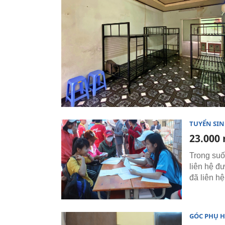
TUYỂN SI
23.000 
Trong suố
liên hệ đ
đã liên h
GÓC PHỤ 