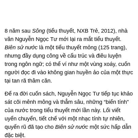
8 năm sau
Sông
(tiểu thuyết, NXB Trẻ, 2012), nhà
văn Nguyễn Ngọc Tư mới lại ra mắt tiểu thuyết.
Biên sử nước
là một tiểu thuyết mỏng (125 trang),
nhưng đầy dụng công về cấu trúc và điêu luyện
trong ngôn ngữ; có thể ví như một vùng xoáy, cuốn
người đọc đi vào không gian huyền ảo của một thực
tại tan rã thâm căn.
Để ra đời cuốn sách, Nguyễn Ngọc Tư tiếp tục khảo
sát cõi mênh mông và thẳm sâu, những “biến tính”
của nước trong tiểu thuyết mới lần này. Lối viết
uyển chuyển, tiết chế với một nhạc tính tự nhiên,
quyến rũ đã tạo cho
Biên sử nước
một sức hấp dẫn
đặc biệt.