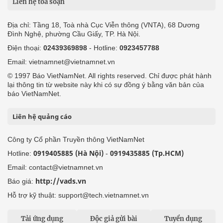
Liên hệ tòa soạn
Địa chỉ: Tầng 18, Toà nhà Cục Viễn thông (VNTA), 68 Dương
Đình Nghệ, phường Cầu Giấy, TP. Hà Nội.
Điện thoại:
02439369898
- Hotline:
0923457788
Email: vietnamnet@vietnamnet.vn
© 1997 Báo VietNamNet. All rights reserved. Chỉ được phát hành
lại thông tin từ website này khi có sự đồng ý bằng văn bản của
báo VietNamNet.
Liên hệ quảng cáo
Công ty Cổ phần Truyền thông VietNamNet
0919405885 (Hà Nội)
0919435885 (Tp.HCM)
Hotline:
-
Email: contact@vietnamnet.vn
http://vads.vn
Báo giá:
Hỗ trợ kỹ thuật: support@tech.vietnamnet.vn
Tải ứng dụng
Độc giả gửi bài
Tuyển dụng