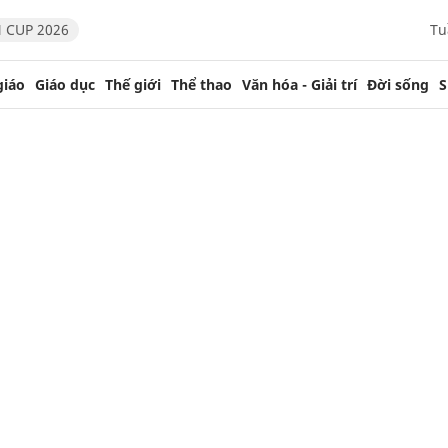
 CUP 2026
Tu
giáo
Giáo dục
Thế giới
Thể thao
Văn hóa - Giải trí
Đời sống
S