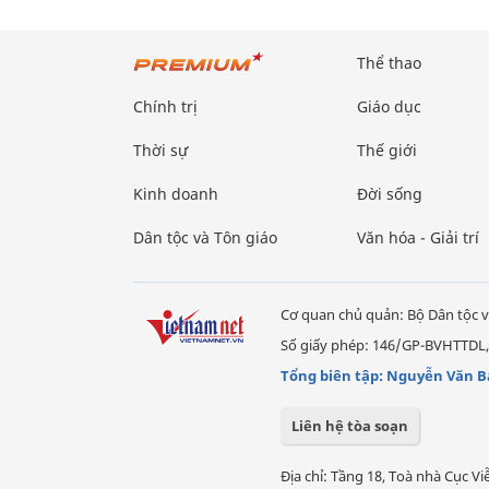
Thể thao
Chính trị
Giáo dục
Thời sự
Thế giới
Kinh doanh
Đời sống
Dân tộc và Tôn giáo
Văn hóa - Giải trí
Cơ quan chủ quản: Bộ Dân tộc v
Số giấy phép: 146/GP-BVHTTDL,
Tổng biên tập: Nguyễn Văn B
Liên hệ tòa soạn
Địa chỉ: Tầng 18, Toà nhà Cục 