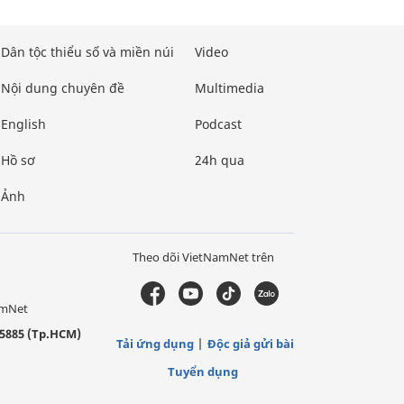
Dân tộc thiểu số và miền núi
Video
Nội dung chuyên đề
Multimedia
English
Podcast
Hồ sơ
24h qua
Ảnh
Theo dõi VietNamNet trên
amNet
5885 (Tp.HCM)
Tải ứng dụng
Độc giả gửi bài
Tuyển dụng