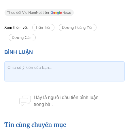
mình. Thời gian tới, bandland sẽ mở rộng khu vực
có thể tại miền Trung và tại Sài Gòn.
Trần Đạt
Ảnh: Hoàng Dương
NSƯT Hồng Vân: 'Khánh Ly mở ví
Trịnh Công Sơn thấy rỗng là bỏ tiền'
Xem thêm về:
Trần Tiến
Dương Hoàng Yến
Dương Cầm