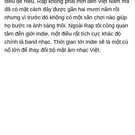
hiểu trong nước cái gì đang hot bởi cái hot hiện nay
mình làm lại cũng không thấy có gì sáng tạo cả.
- Anh quan tâm đến Rap chứ?
Tất nhiên! Rõ ràng năm vừa rồi mọi người cũng nói
đến rap. Đặc biệt trong những giải thưởng được
trao tặng thì Rap cũng chiếm rất nhiều hạng mục.
Rap giành chiến thắng thời điểm này lên ngôi là một
điều dễ hiểu. Rap không phải mới đến Việt Nam mà
đã có mặt cách đây được gần hai mươi năm rồi
nhưng vì trước đó không có một sân chơi nào giúp
họ bước ra ánh sáng thôi. Ngoài Rap tôi cũng quan
tâm đến giới Indie, một điều rất tích cực khác đó
chính là band nhạc. Thời gian tới Indie sẽ là một cú
nổ lớn để thay đổi bộ mặt âm nhạc Việt.