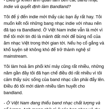
Nhạc sĩ Dương Cầm: 'Nhạc của tôi không giải trí'
- Nghĩa là Rap sẽ lắng xuống?
Rap không lắng xuống, sẽ vẫn là một dòng chảy
như thế, chỉ là Rap sẽ không nổi hơn nữa, vẫn ở
ngưỡng như thế này.
- Điều gì khiến anh quan tâm đến các band nhạc
Indie và quyết định làm Bandland?
Tôi để ý đến indie mới thấy các bạn ấy rất hay. Tôi
muốn kết nối những bang nhạc indie với nhau nên
đã tạo ra Bandland. Ở Việt Nam indie vẫn là mới vì
thế tôi mới tin đó là mảnh đất mới để bùng nổ của
âm nhạc Việt trong thời gian tới. Nếu họ cố gắng và
khổ luyện sẽ không khó để trở thành nghệ sĩ