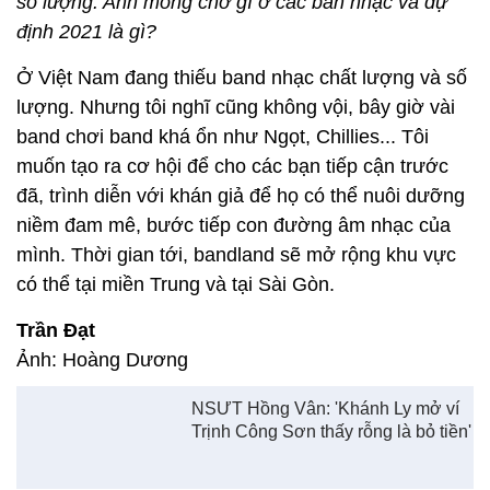
mainstream.
Tôi làm hoà âm phối khí máy cũng rất nhiều, những
năm gần đây tôi đã hạn chế điều đó rất nhiều vì tôi
cảm thấy sức sống của band nhạc cần phải đẩy lên.
Điều đó tôi mới dành nhiều tâm huyết cho
bandland.
- Ở Việt Nam đang thiếu band nhạc chất lượng và
số lượng. Anh mong chờ gì ở các ban nhạc và dự
định 2021 là gì?
Ở Việt Nam đang thiếu band nhạc chất lượng và số
lượng. Nhưng tôi nghĩ cũng không vội, bây giờ vài
band chơi band khá ổn như Ngọt, Chillies... Tôi
muốn tạo ra cơ hội để cho các bạn tiếp cận trước
đã, trình diễn với khán giả để họ có thể nuôi dưỡng
niềm đam mê, bước tiếp con đường âm nhạc của