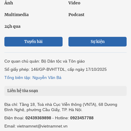
Bất động sản
Bạn đọc
Tuần Việt Nam
Công nghiệp hỗ trợ
Giảm nghèo bền vững
Nông thôn mới
Dân tộc thiểu số và miền núi
Nội dung chuyên đề
English
Hồ sơ
Ảnh
Video
Multimedia
Podcast
24h qua
Tuyến bài
Sự kiện
Cơ quan chủ quản: Bộ Dân tộc và Tôn giáo