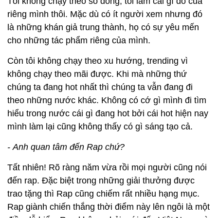
trí rất hot, rất thị trường nghĩa là các bạn ấy giỏi.
Nhưng ở góc cạnh nào đó, ở quan điểm tôi chỉ nhìn
vào sản phẩm đánh giá về mặt nghệ thuật, mỗi
người có những góc nhìn riêng họ có cái giỏi riêng
của họ và tôi tôn trọng.
- Theo anh nhạc Việt hiện nay như thế nào và vì sao
không chọn theo âm nhạc thị trường?
Tôi không chạy theo số đông, tôi làm cái gì đó của
riêng mình thôi. Mặc dù có ít người xem nhưng đó
là những khán giả trung thành, họ có sự yêu mến
cho những tác phẩm riêng của mình.
Còn tôi không chạy theo xu hướng, trending vì
không chạy theo mãi được. Khi mà những thứ
chúng ta đang hot nhất thì chúng ta vẫn đang đi
theo những nước khác. Không có cớ gì mình đi tìm