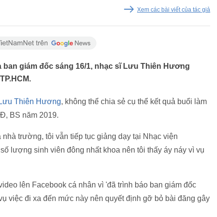
Xem các bài viết của tác giả
à ban giám đốc sáng 16/1, nhạc sĩ Lưu Thiên Hương
n TP.HCM.
Lưu Thiên Hương
, không thể chia sẻ cụ thể kết quả buổi làm
SĐ, BS năm 2019.
hà trường, tôi vẫn tiếp tục giảng dạy tại Nhạc viện
số lượng sinh viên đông nhất khoa nên tôi thấy áy náy vì vụ
 video lên Facebook cá nhân vì 'đã trình báo ban giám đốc
ụ việc đi xa đến mức này nên quyết định gỡ bỏ bài đăng gây