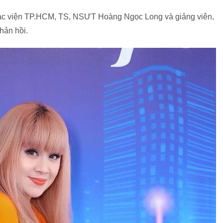
ạc viện TP.HCM, TS, NSƯT Hoàng Ngọc Long và giảng viên,
ản hồi.