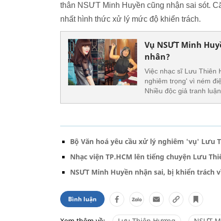
thân NSƯT Minh Huyền cũng nhận sai sót. Că
nhất hình thức xử lý mức độ khiển trách.
Vụ NSƯT Minh Huyề
nhân?
Việc nhạc sĩ Lưu Thiên
nghiêm trọng' vì ném điệ
Nhiều độc giả tranh luận
Bộ Văn hoá yêu cầu xử lý nghiêm 'vụ' Lưu
Nhạc viện TP.HCM lên tiếng chuyện Lưu Thi
NSƯT Minh Huyền nhận sai, bị khiển trách 
Bình luận
Xem thêm về:
Lưu Thiên Hương
NSƯT M