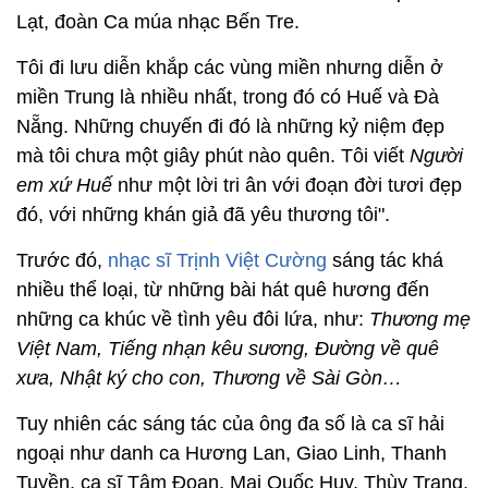
Lạt, đoàn Ca múa nhạc Bến Tre.
Tôi đi lưu diễn khắp các vùng miền nhưng diễn ở
miền Trung là nhiều nhất, trong đó có Huế và Đà
Nẵng. Những chuyến đi đó là những kỷ niệm đẹp
mà tôi chưa một giây phút nào quên. Tôi viết
Người
em xứ Huế
như một lời tri ân với đoạn đời tươi đẹp
đó, với những khán giả đã yêu thương tôi".
Trước đó,
nhạc sĩ Trịnh Việt Cường
sáng tác khá
nhiều thể loại, từ những bài hát quê hương đến
những ca khúc về tình yêu đôi lứa, như:
Thương mẹ
Việt Nam, Tiếng nhạn kêu sương, Đường về quê
xưa, Nhật ký cho con, Thương về Sài Gòn…
Tuy nhiên các sáng tác của ông đa số là ca sĩ hải
ngoại như danh ca Hương Lan, Giao Linh, Thanh
Tuyền, ca sĩ Tâm Đoan, Mai Quốc Huy, Thùy Trang,