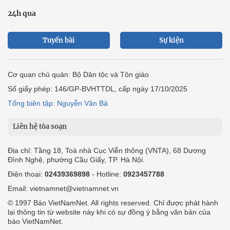
24h qua
Tuyến bài
Sự kiện
Cơ quan chủ quản: Bộ Dân tộc và Tôn giáo
Số giấy phép: 146/GP-BVHTTDL, cấp ngày 17/10/2025
Tổng biên tập: Nguyễn Văn Bá
Liên hệ tòa soạn
Địa chỉ: Tầng 18, Toà nhà Cục Viễn thông (VNTA), 68 Dương
Đình Nghệ, phường Cầu Giấy, TP. Hà Nội.
Điện thoại:
02439369898
- Hotline:
0923457788
Email: vietnamnet@vietnamnet.vn
© 1997 Báo VietNamNet. All rights reserved. Chỉ được phát hành
lại thông tin từ website này khi có sự đồng ý bằng văn bản của
báo VietNamNet.