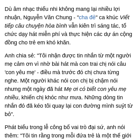
Dù âm nhạc thiếu nhi không mang lại nhiều lợi
nhuận, Nguyễn Văn Chung - "
cha đẻ
" ca khúc
Viết
tiếp câu chuyện hòa bình
vẫn kiên trì sáng tác, tổ
chức dạy hát miễn phí và thực hiện các dự án cộng
đồng cho trẻ em khó khăn.
Anh chia sẻ: "Tôi nhận được tin nhắn từ một người
mẹ cảm ơn vì nhờ bài hát mà con trai chị nói câu
'con yêu mẹ' - điều mà trước đó chị chưa từng
nghe. Một người khác nói con chị bị chậm nói
nhưng một ngày đã hát
Mẹ ơi có biết con yêu mẹ
nhiều
, khiến chị khóc như mưa. Những dòng tin
nhắn đó đã kéo tôi quay lại con đường mình suýt từ
bỏ".
Phát biểu trong lễ công bố vai trò đại sứ, anh nói
thêm: "Tôi tin rằng trong mỗi đứa trẻ là một thế giới