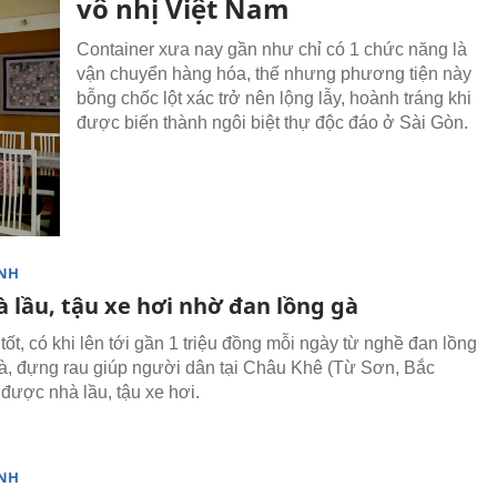
vô nhị Việt Nam
Container xưa nay gần như chỉ có 1 chức năng là
vận chuyển hàng hóa, thế nhưng phương tiện này
bỗng chốc lột xác trở nên lộng lẫy, hoành tráng khi
được biến thành ngôi biệt thự độc đáo ở Sài Gòn.
NH
 lầu, tậu xe hơi nhờ đan lồng gà
ốt, có khi lên tới gần 1 triệu đồng mỗi ngày từ nghề đan lồng
gà, đựng rau giúp người dân tại Châu Khê (Từ Sơn, Bắc
 được nhà lầu, tậu xe hơi.
NH