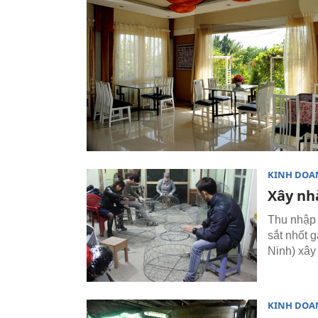
KINH DOA
Xây nhà
Thu nhập t
sắt nhốt 
Ninh) xây
KINH DOA