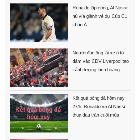
Ronaldo lập công, Al Nassr
hú vía giành vé dự Cúp C1
châu Á
Người đàn ông lái xe ô tô
đâm vào CĐV Liverpool tạo
cảnh tượng kinh hoàng
Kết quả bóng đá hôm nay
27/5: Ronaldo và Al Nassr
thua đau trận cuối mùa