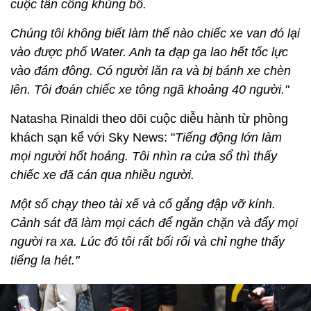
cuộc tấn công khủng bố.
Chúng tôi không biết làm thế nào chiếc xe van đó lại
vào được phố Water. Anh ta đạp ga lao hết tốc lực
vào đám đông. Có người lăn ra và bị bánh xe chèn
lên. Tôi đoán chiếc xe tông ngã khoảng 40 người."
Natasha Rinaldi theo dõi cuộc diễu hành từ phòng
khách sạn kể với Sky News: "
Tiếng động lớn làm
mọi người hốt hoảng. Tôi nhìn ra cửa sổ thì thấy
chiếc xe đã cán qua nhiều người.
Một số chạy theo tài xế và cố gắng đập vỡ kính.
Cảnh sát đã làm mọi cách để ngăn chặn và đẩy mọi
người ra xa. Lúc đó tôi rất bối rối và chỉ nghe thấy
tiếng la hét."