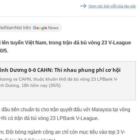
Xem các bài viết của tác giả
 lên tuyển Việt Nam, trong trận đá bù vòng 23 V-League
0/5.
Bình Dương 0-0 CAHN: Thi nhau phung phí cơ hội
 Dương vs CAHN, thuộc khuôn khổ đá bù vòng 23 LPBank V-
nh Dương, 18h hôm nay (30/5).
đầu tiên chuẩn bị cho trận quyết đấu với Malaysia tại vòng
HN có trận đá bù vòng 23 LPBank V-League.
m. Đội bóng ngành công an chỉ còn mục tiêu vào top 3 V-