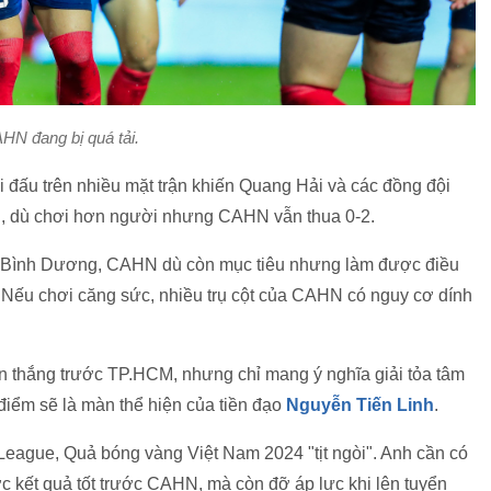
HN đang bị quá tải.
i đấu trên nhiều mặt trận khiến Quang Hải và các đồng đội
FC, dù chơi hơn người nhưng CAHN vẫn thua 0-2.
ủa Bình Dương, CAHN dù còn mục tiêu nhưng làm được điều
 Nếu chơi căng sức, nhiều trụ cột của CAHN có nguy cơ dính
n thắng trước TP.HCM, nhưng chỉ mang ý nghĩa giải tỏa tâm
 điểm sẽ là màn thể hiện của tiền đạo
Nguyễn Tiến Linh
.
V-League, Quả bóng vàng Việt Nam 2024 "tịt ngòi". Anh cần có
 kết quả tốt trước CAHN, mà còn đỡ áp lực khi lên tuyển