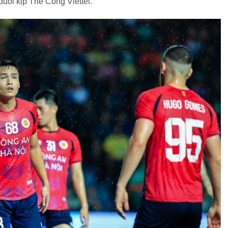
uổi kịp Thể Công Viettel.