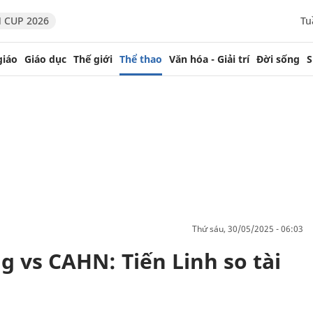
 CUP 2026
Tu
giáo
Giáo dục
Thế giới
Thể thao
Văn hóa - Giải trí
Đời sống
S
thứ sáu, 30/05/2025 - 06:03
 vs CAHN: Tiến Linh so tài