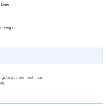
i Long
 Dương FC