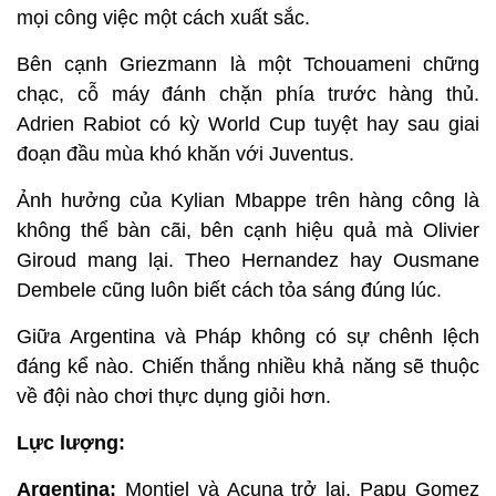
mọi công việc một cách xuất sắc.
Bên cạnh Griezmann là một Tchouameni chững
chạc, cỗ máy đánh chặn phía trước hàng thủ.
Adrien Rabiot có kỳ World Cup tuyệt hay sau giai
đoạn đầu mùa khó khăn với Juventus.
Ảnh hưởng của Kylian Mbappe trên hàng công là
không thể bàn cãi, bên cạnh hiệu quả mà Olivier
Giroud mang lại. Theo Hernandez hay Ousmane
Dembele cũng luôn biết cách tỏa sáng đúng lúc.
Giữa Argentina và Pháp không có sự chênh lệch
đáng kể nào. Chiến thắng nhiều khả năng sẽ thuộc
về đội nào chơi thực dụng giỏi hơn.
Lực lượng:
Argentina:
Montiel và Acuna trở lại. Papu Gomez