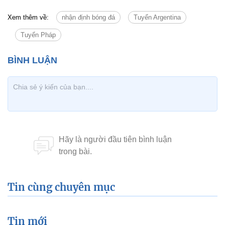
Xem thêm về:
nhận định bóng đá
Tuyển Argentina
Tuyển Pháp
Tin cùng chuyên mục
Tin mới