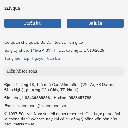
24h qua
Tuyến bài
Sự kiện
Cơ quan chủ quản: Bộ Dân tộc và Tôn giáo
Số giấy phép: 146/GP-BVHTTDL, cấp ngày 17/10/2025
Tổng biên tập: Nguyễn Văn Bá
Liên hệ tòa soạn
Địa chỉ: Tầng 18, Toà nhà Cục Viễn thông (VNTA), 68 Dương
Đình Nghệ, phường Cầu Giấy, TP. Hà Nội.
Điện thoại:
02439369898
- Hotline:
0923457788
Email: vietnamnet@vietnamnet.vn
© 1997 Báo VietNamNet. All rights reserved. Chỉ được phát hành
lại thông tin từ website này khi có sự đồng ý bằng văn bản của
báo VietNamNet.