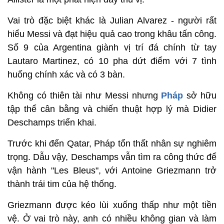
Vai trò đặc biệt khác là Julian Alvarez - người rất
hiểu Messi và đạt hiệu quả cao trong khâu tấn công.
Số 9 của Argentina giành vị trí đá chính từ tay
Lautaro Martinez, có 10 pha dứt điểm với 7 tình
huống chính xác và có 3 bàn.
Không có thiên tài như Messi nhưng
Pháp
sở hữu
tập thể cân bằng và chiến thuật hợp lý mà Didier
Deschamps triển khai.
Trước khi đến Qatar, Pháp tổn thất nhân sự nghiêm
trọng. Dẫu vậy, Deschamps vẫn tìm ra công thức để
vận hành "Les Bleus", với Antoine Griezmann trở
thành trái tim của hệ thống.
Griezmann được kéo lùi xuống thấp như một tiền
vệ. Ở vai trò này, anh có nhiều không gian và làm