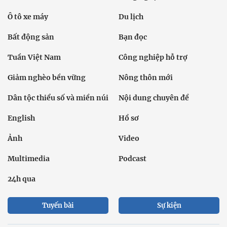
Ô tô xe máy
Du lịch
Bất động sản
Bạn đọc
Tuần Việt Nam
Công nghiệp hỗ trợ
Giảm nghèo bền vững
Nông thôn mới
Dân tộc thiểu số và miền núi
Nội dung chuyên đề
English
Hồ sơ
Ảnh
Video
Multimedia
Podcast
24h qua
Tuyến bài
Sự kiện