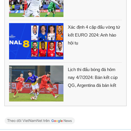
Xác định 4 cặp đấu vòng tứ
kết EURO 2024: Anh hào
hội tụ
Lịch thi đấu bóng đá hôm
nay 4/7/2024: Bán kết cúp
QG, Argentina đá bán kết