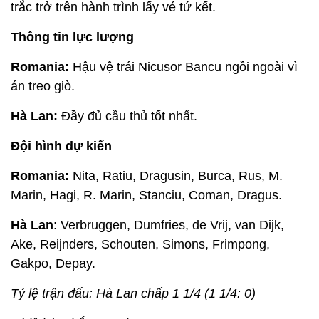
trắc trở trên hành trình lấy vé tứ kết.
Thông tin lực lượng
Romania:
Hậu vệ trái Nicusor Bancu ngồi ngoài vì
án treo giò.
Hà Lan:
Đầy đủ cầu thủ tốt nhất.
Đội hình dự kiến
Romania:
Nita, Ratiu, Dragusin, Burca, Rus, M.
Marin, Hagi, R. Marin, Stanciu, Coman, Dragus.
Hà Lan
: Verbruggen, Dumfries, de Vrij, van Dijk,
Ake, Reijnders, Schouten, Simons, Frimpong,
Gakpo, Depay.
Tỷ lệ trận đấu: Hà Lan chấp 1 1/4 (1 1/4: 0)