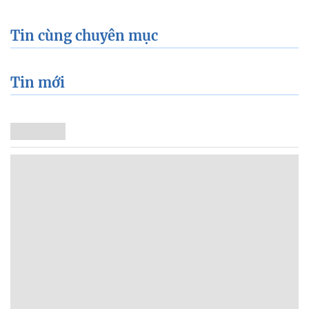
Tin cùng chuyên mục
Tin mới