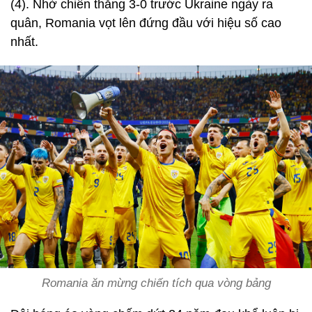
(4). Nhờ chiến thắng 3-0 trước Ukraine ngày ra
quân, Romania vọt lên đứng đầu với hiệu số cao
nhất.
Romania ăn mừng chiến tích qua vòng bảng