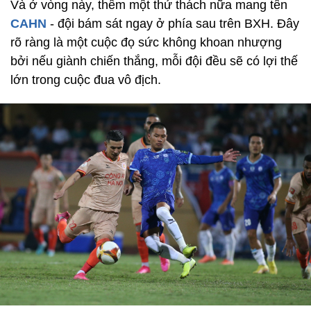
Và ở vòng này, thêm một thử thách nữa mang tên
CAHN
- đội bám sát ngay ở phía sau trên BXH. Đây
rõ ràng là một cuộc đọ sức không khoan nhượng
bởi nếu giành chiến thắng, mỗi đội đều sẽ có lợi thế
lớn trong cuộc đua vô địch.