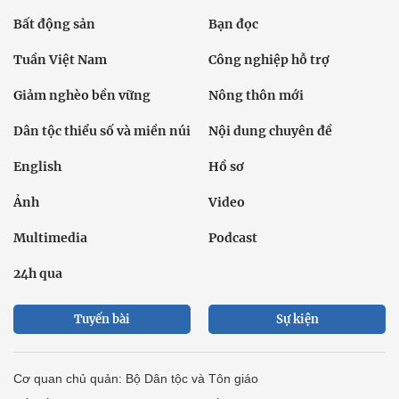
Bất động sản
Bạn đọc
Tuần Việt Nam
Công nghiệp hỗ trợ
Giảm nghèo bền vững
Nông thôn mới
Dân tộc thiểu số và miền núi
Nội dung chuyên đề
English
Hồ sơ
Ảnh
Video
Multimedia
Podcast
24h qua
Tuyến bài
Sự kiện
Cơ quan chủ quản: Bộ Dân tộc và Tôn giáo