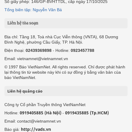
Số giấy phép: 146/GP-BVHTTDL, cấp ngày 17/10/2025
Tổng biên tập: Nguyễn Văn Bá
Liên hệ tòa soạn
Địa chỉ: Tầng 18, Toà nhà Cục Viễn thông (VNTA), 68 Dương
Đình Nghệ, phường Cầu Giấy, TP. Hà Nội.
Điện thoại:
02439369898
- Hotline:
0923457788
Email: vietnamnet@vietnamnet.vn
© 1997 Báo VietNamNet. All rights reserved. Chỉ được phát hành
lại thông tin từ website này khi có sự đồng ý bằng văn bản của
báo VietNamNet.
Liên hệ quảng cáo
Công ty Cổ phần Truyền thông VietNamNet
0919405885 (Hà Nội)
0919435885 (Tp.HCM)
Hotline:
-
Email: contact@vietnamnet.vn
http://vads.vn
Báo giá: