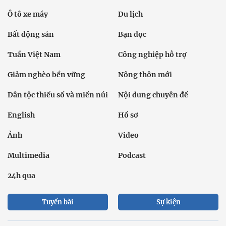
Ô tô xe máy
Du lịch
Bất động sản
Bạn đọc
Tuần Việt Nam
Công nghiệp hỗ trợ
Giảm nghèo bền vững
Nông thôn mới
Dân tộc thiểu số và miền núi
Nội dung chuyên đề
English
Hồ sơ
Ảnh
Video
Multimedia
Podcast
24h qua
Tuyến bài
Sự kiện