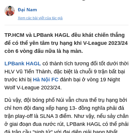
Đại Nam
Xem các bài viết của tác giả
TP.HCM và LPBank HAGL đều khát chiến thắng
để có thể yên tâm trụ hạng khi V-League 2023/24
còn 6 vòng đấu nữa là hạ màn.
LPBank HAGL
có thành tích tương đối tốt dưới thời
HLV Vũ Tiến Thành, đặc biệt là chuỗi 9 trận bất bại
trước khi bị
Hà Nội FC
đánh bại ở vòng 19 Night
Wolf V-League 2023/24.
Dù vậy, đội bóng phố Núi vẫn chưa thể trụ hạng bởi
chỉ hơn đội đang xếp hạng 13- đồng nghĩa phải đá
trận play-off là SLNA 3 điểm. Như vậy, nếu sảy chân
ở giai đoạn đua nước rút, LPBank HAGL có thể phải
đá trận cầu "sinh tử" với đại diện giải hạng Nhất.