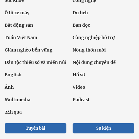
Sức khỏe
Công nghệ
Ô tô xe máy
Du lịch
Bất động sản
Bạn đọc
Tuần Việt Nam
Công nghiệp hỗ trợ
Giảm nghèo bền vững
Nông thôn mới
Dân tộc thiểu số và miền núi
Nội dung chuyên đề
English
Hồ sơ
Ảnh
Video
Multimedia
Podcast
24h qua
Tuyến bài
Sự kiện