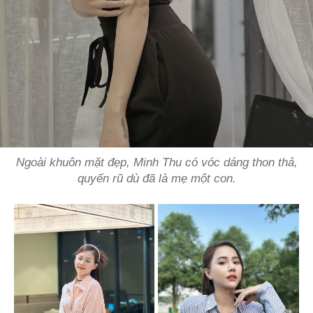
Ngoài khuôn mặt đẹp, Minh Thu có vóc dáng thon thả,
quyến rũ dù đã là mẹ một con.