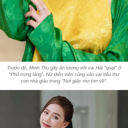
Trước đó, Minh Thu gây ấn tượng với vai Hải "quạt" ở
"Phố trong làng". Nữ diễn viên cũng vào vai tiểu thư
con nhà giàu trong "Nơi giấc mơ tìm về".