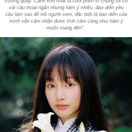
trường quay. Cảnh khó nhất là cuối phim vì chúng tôi có
vài câu thoại ngắn nhưng hàm ý nhiều, đạo diễn yêu
cầu làm sao để nói người xem, đặc biệt là bạn diễn của
mình vẫn cảm nhận được tình cảm cũng như hàm ý
muốn mang đến".