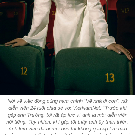
Nói về việc đóng cùng nam chính "Về nhà đi con", nữ
diễn viên 24 tuổi chia sẻ với VietNamNet: "Trước khi
gặp anh Trường, tôi rất áp lực vì anh là một diễn viên
nổi tiếng. Tuy nhiên, khi gặp tôi thấy anh ấy thân thiện.
Anh làm việc thoải mái nên tôi không quá áp lực trên