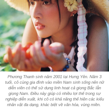
Phương Thanh sinh năm 2001 tại Hưng Yên. Năm 3
tuổi, cô cùng gia đình vào miền Nam sinh sống nên nữ
diễn viên có thể sử dụng linh hoạt cả giọng Bắc lẫn
giọng Nam. Điều này giúp có nhiều lợi thế trong sự
nghiệp diễn xuất, khi cô có khả năng thể hiện các kiểu
nhân vật đa dạng, khác biệt về văn hóa, vùng miền.