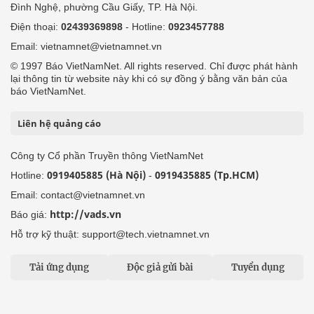
Đình Nghệ, phường Cầu Giấy, TP. Hà Nội.
Điện thoại:
02439369898
- Hotline:
0923457788
Email: vietnamnet@vietnamnet.vn
© 1997 Báo VietNamNet. All rights reserved. Chỉ được phát hành
lại thông tin từ website này khi có sự đồng ý bằng văn bản của
báo VietNamNet.
Liên hệ quảng cáo
Công ty Cổ phần Truyền thông VietNamNet
0919405885 (Hà Nội)
0919435885 (Tp.HCM)
Hotline:
-
Email: contact@vietnamnet.vn
http://vads.vn
Báo giá:
Hỗ trợ kỹ thuật: support@tech.vietnamnet.vn
Tải ứng dụng
Độc giả gửi bài
Tuyển dụng