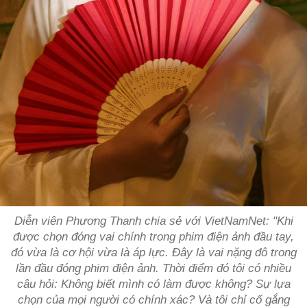
Diễn viên Phương Thanh chia sẻ với VietNamNet: "Khi
được chọn đóng vai chính trong phim điện ảnh đầu tay,
đó vừa là cơ hội vừa là áp lực. Đây là vai nặng đô trong
lần đầu đóng phim điện ảnh. Thời điểm đó tôi có nhiều
câu hỏi:
Không biết mình có làm được không? Sự lựa
chọn của mọi người có chính xác?
Và tôi chỉ cố gắng