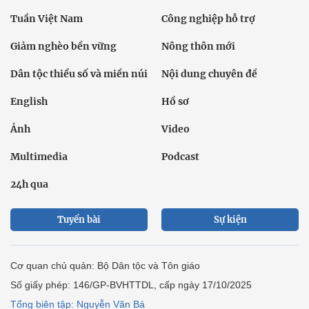
Tuần Việt Nam
Công nghiệp hỗ trợ
Giảm nghèo bền vững
Nông thôn mới
Dân tộc thiểu số và miền núi
Nội dung chuyên đề
English
Hồ sơ
Ảnh
Video
Multimedia
Podcast
24h qua
Tuyến bài
Sự kiện
Cơ quan chủ quản: Bộ Dân tộc và Tôn giáo
Số giấy phép: 146/GP-BVHTTDL, cấp ngày 17/10/2025
Tổng biên tập: Nguyễn Văn Bá