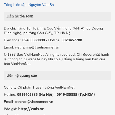
Tổng biên tập: Nguyễn Văn Bá
Liên hệ tòa soạn
Địa chỉ: Tầng 18, Toà nhà Cục Viễn thông (VNTA), 68 Dương
Đình Nghệ, phường Cầu Giấy, TP. Hà Nội.
Điện thoại:
02439369898
- Hotline:
0923457788
Email: vietnamnet@vietnamnet.vn
© 1997 Báo VietNamNet. All rights reserved. Chỉ được phát hành
lại thông tin từ website này khi có sự đồng ý bằng văn bản của
báo VietNamNet.
Liên hệ quảng cáo
Công ty Cổ phần Truyền thông VietNamNet
0919405885 (Hà Nội)
0919435885 (Tp.HCM)
Hotline:
-
Email: contact@vietnamnet.vn
http://vads.vn
Báo giá: