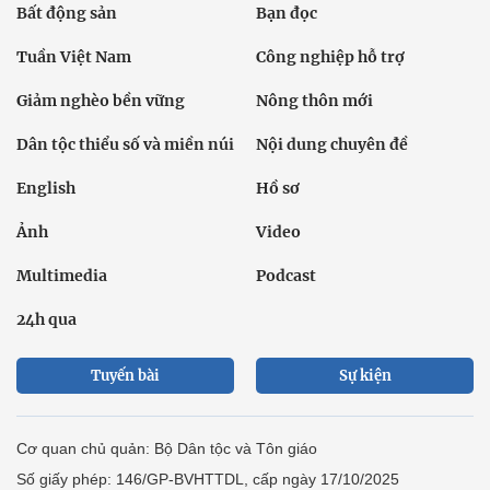
Bất động sản
Bạn đọc
Tuần Việt Nam
Công nghiệp hỗ trợ
Giảm nghèo bền vững
Nông thôn mới
Dân tộc thiểu số và miền núi
Nội dung chuyên đề
English
Hồ sơ
Ảnh
Video
Multimedia
Podcast
24h qua
Tuyến bài
Sự kiện
Cơ quan chủ quản: Bộ Dân tộc và Tôn giáo
Số giấy phép: 146/GP-BVHTTDL, cấp ngày 17/10/2025