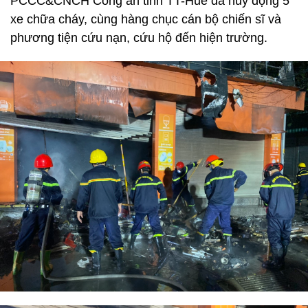
PCCC&CNCH Công an tỉnh TT-Huế đã huy động 5
xe chữa cháy, cùng hàng chục cán bộ chiến sĩ và
phương tiện cứu nạn, cứu hộ đến hiện trường.