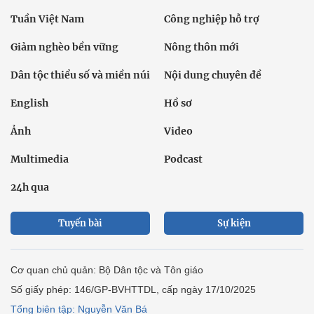
Tuần Việt Nam
Công nghiệp hỗ trợ
Giảm nghèo bền vững
Nông thôn mới
Dân tộc thiểu số và miền núi
Nội dung chuyên đề
English
Hồ sơ
Ảnh
Video
Multimedia
Podcast
24h qua
Tuyến bài
Sự kiện
Cơ quan chủ quản: Bộ Dân tộc và Tôn giáo
Số giấy phép: 146/GP-BVHTTDL, cấp ngày 17/10/2025
Tổng biên tập: Nguyễn Văn Bá