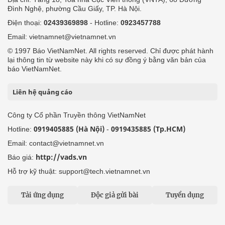
Đình Nghệ, phường Cầu Giấy, TP. Hà Nội.
Điện thoại:
02439369898
- Hotline:
0923457788
Email: vietnamnet@vietnamnet.vn
© 1997 Báo VietNamNet. All rights reserved. Chỉ được phát hành
lại thông tin từ website này khi có sự đồng ý bằng văn bản của
báo VietNamNet.
Liên hệ quảng cáo
Công ty Cổ phần Truyền thông VietNamNet
0919405885 (Hà Nội)
0919435885 (Tp.HCM)
Hotline:
-
Email: contact@vietnamnet.vn
http://vads.vn
Báo giá:
Hỗ trợ kỹ thuật: support@tech.vietnamnet.vn
Tải ứng dụng
Độc giả gửi bài
Tuyển dụng