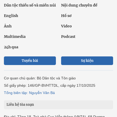
Dân tộc thiểu số và miền núi
Nội dung chuyên đề
English
Hồ sơ
Ảnh
Video
Multimedia
Podcast
24h qua
Tuyến bài
Sự kiện
Cơ quan chủ quản: Bộ Dân tộc và Tôn giáo
Số giấy phép: 146/GP-BVHTTDL, cấp ngày 17/10/2025
Tổng biên tập: Nguyễn Văn Bá
Liên hệ tòa soạn
Địa chỉ: Tầng 18, Toà nhà Cục Viễn thông (VNTA), 68 Dương