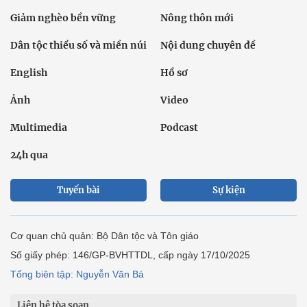
Giảm nghèo bền vững
Nông thôn mới
Dân tộc thiểu số và miền núi
Nội dung chuyên đề
English
Hồ sơ
Ảnh
Video
Multimedia
Podcast
24h qua
Tuyến bài
Sự kiện
Cơ quan chủ quản: Bộ Dân tộc và Tôn giáo
Số giấy phép: 146/GP-BVHTTDL, cấp ngày 17/10/2025
Tổng biên tập: Nguyễn Văn Bá
Liên hệ tòa soạn