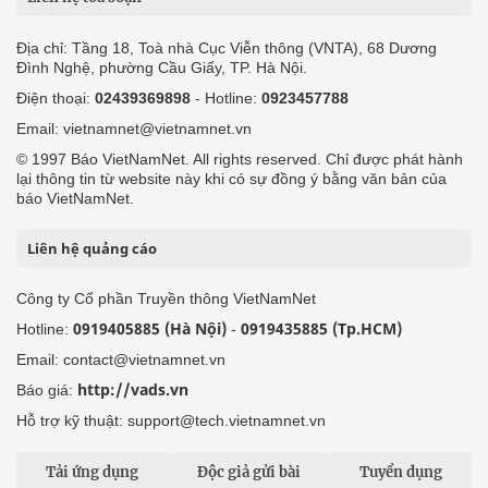
Địa chỉ: Tầng 18, Toà nhà Cục Viễn thông (VNTA), 68 Dương
Đình Nghệ, phường Cầu Giấy, TP. Hà Nội.
Điện thoại:
02439369898
- Hotline:
0923457788
Email: vietnamnet@vietnamnet.vn
© 1997 Báo VietNamNet. All rights reserved. Chỉ được phát hành
lại thông tin từ website này khi có sự đồng ý bằng văn bản của
báo VietNamNet.
Liên hệ quảng cáo
Công ty Cổ phần Truyền thông VietNamNet
0919405885 (Hà Nội)
0919435885 (Tp.HCM)
Hotline:
-
Email: contact@vietnamnet.vn
http://vads.vn
Báo giá:
Hỗ trợ kỹ thuật: support@tech.vietnamnet.vn
Tải ứng dụng
Độc giả gửi bài
Tuyển dụng