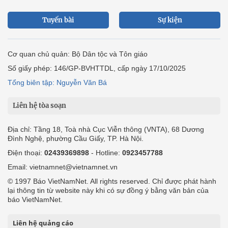
Tuyến bài
Sự kiện
Cơ quan chủ quản: Bộ Dân tộc và Tôn giáo
Số giấy phép: 146/GP-BVHTTDL, cấp ngày 17/10/2025
Tổng biên tập: Nguyễn Văn Bá
Liên hệ tòa soạn
Địa chỉ: Tầng 18, Toà nhà Cục Viễn thông (VNTA), 68 Dương
Đình Nghệ, phường Cầu Giấy, TP. Hà Nội.
Điện thoại:
02439369898
- Hotline:
0923457788
Email: vietnamnet@vietnamnet.vn
© 1997 Báo VietNamNet. All rights reserved. Chỉ được phát hành
lại thông tin từ website này khi có sự đồng ý bằng văn bản của
báo VietNamNet.
Liên hệ quảng cáo