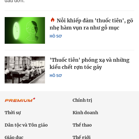
đau đớn.
Nỗi khiếp đảm 'thuốc tiên', gõ
nhẹ hàm vụn ra như gỗ mục
HỒ SƠ
'Thuốc tiên' phóng xạ và những
kiểu chết rợn tóc gáy
HỒ SƠ
Chính trị
Thời sự
Kinh doanh
Dân tộc và Tôn giáo
Thể thao
Giáo dục
Thế giới