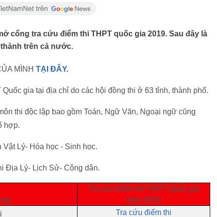
mở cổng tra cứu điểm thi THPT quốc gia 2019. Sau đây là
 thành trên cả nước.
CỦA MÌNH
TẠI ĐÂY.
 Quốc gia tại địa chỉ do các hội đồng thi ở 63 tỉnh, thành phố.
c môn thi độc lập bao gồm Toán, Ngữ Văn, Ngoại ngữ cũng
ổ hợp.
 Vật Lý- Hóa học - Sinh học.
hi Địa Lý- Lịch Sử- Công dân.
Tra
cứu điểm thi THPT Quốc gia
ương
năm 2019
Tra cứu điểm thi
i