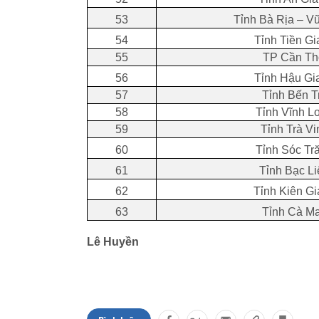
53
Tỉnh Bà Rịa – V
54
Tỉnh Tiền Gi
55
TP Cần T
56
Tỉnh Hậu Gi
57
Tỉnh Bến T
58
Tỉnh Vĩnh L
59
Tỉnh Trà Vi
60
Tỉnh Sóc Tr
61
Tỉnh Bạc Li
62
Tỉnh Kiên G
63
Tỉnh Cà M
Lê Huyền