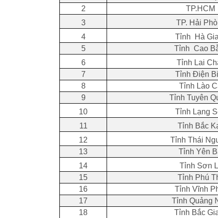
2
TP.HCM
3
TP. Hải Ph
4
Tỉnh Hà Gi
5
Tỉnh Cao B
6
Tỉnh Lai C
7
Tỉnh Điện B
8
Tỉnh Lào C
9
Tỉnh Tuyên Q
10
Tỉnh Lạng 
11
Tỉnh Bắc K
12
Tỉnh Thái Ng
13
Tỉnh Yên B
14
Tỉnh Sơn 
15
Tỉnh Phú T
16
Tỉnh Vĩnh P
17
Tỉnh Quảng 
18
Tỉnh Bắc Gi