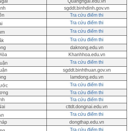
Ngãi
Quangngai
.edu.vn
ịnh
sgddt.binhdinh.gov.vn
ên
Tra cứu điểm thi
Tra cứu điểm thi
ai
Tra cứu điểm thi
um
Tra cứu điểm thi
ắk
ông
daknong.edu.vn
Hòa
Khanhhoa
.edu.vn
Tra cứu điểm thi
huận
huận
sgddt.binhthuan.gov.vn
ồng
lamdong.edu.vn
Tra cứu điểm thi
hước
ương
Tra cứu điểm thi
inh
Tra cứu điểm thi
Nai
cttdt.dongnai.edu.vn
Tra cứu điểm thi
An
háp
dongthap.edu.vn
Tra cứu điểm thi
ang