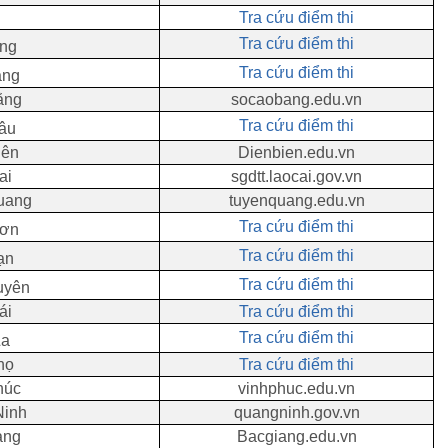
Tra cứu điểm thi
Tra cứu điểm thi
òng
Tra cứu điểm thi
ang
ằng
socaobang.edu.vn
Tra cứu điểm thi
hâu
iên
Dienbien.edu.vn
ai
sgdtt.laocai.gov.vn
uang
tuyenquang.edu.vn
Tra cứu điểm thi
Sơn
Tra cứu điểm thi
ạn
Tra cứu điểm thi
uyên
ái
Tra cứu điểm thi
Tra cứu điểm thi
La
họ
Tra cứu điểm thi
húc
vinhphuc.edu.vn
Ninh
quangninh.gov.vn
ang
Bacgiang
.edu.vn