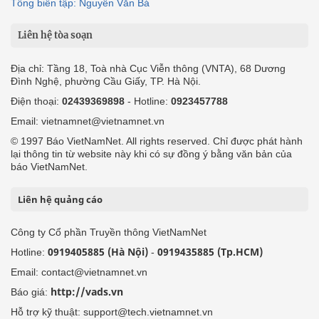
Tổng biên tập: Nguyễn Văn Bá
Liên hệ tòa soạn
Địa chỉ: Tầng 18, Toà nhà Cục Viễn thông (VNTA), 68 Dương
Đình Nghệ, phường Cầu Giấy, TP. Hà Nội.
Điện thoại:
02439369898
- Hotline:
0923457788
Email: vietnamnet@vietnamnet.vn
© 1997 Báo VietNamNet. All rights reserved. Chỉ được phát hành
lại thông tin từ website này khi có sự đồng ý bằng văn bản của
báo VietNamNet.
Liên hệ quảng cáo
Công ty Cổ phần Truyền thông VietNamNet
0919405885 (Hà Nội)
0919435885 (Tp.HCM)
Hotline:
-
Email: contact@vietnamnet.vn
http://vads.vn
Báo giá:
Hỗ trợ kỹ thuật: support@tech.vietnamnet.vn