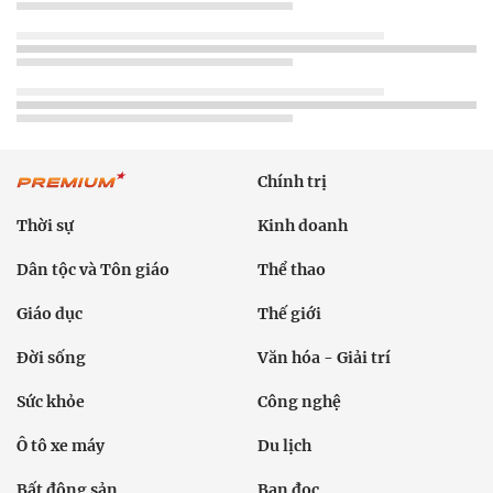
Chính trị
Thời sự
Kinh doanh
Dân tộc và Tôn giáo
Thể thao
Giáo dục
Thế giới
Đời sống
Văn hóa - Giải trí
Sức khỏe
Công nghệ
Ô tô xe máy
Du lịch
Bất động sản
Bạn đọc