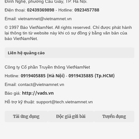
Đình Nghệ, phường Cầu Giấy, TP. Hà Nội.
Điện thoại:
02439369898
- Hotline:
0923457788
Email: vietnamnet@vietnamnet.vn
© 1997 Báo VietNamNet. All rights reserved. Chỉ được phát hành
lại thông tin từ website này khi có sự đồng ý bằng văn bản của
báo VietNamNet.
Liên hệ quảng cáo
Công ty Cổ phần Truyền thông VietNamNet
0919405885 (Hà Nội)
0919435885 (Tp.HCM)
Hotline:
-
Email: contact@vietnamnet.vn
http://vads.vn
Báo giá:
Hỗ trợ kỹ thuật: support@tech.vietnamnet.vn
Tải ứng dụng
Độc giả gửi bài
Tuyển dụng