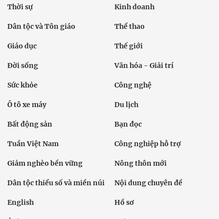
Thời sự
Kinh doanh
Dân tộc và Tôn giáo
Thể thao
Giáo dục
Thế giới
Đời sống
Văn hóa - Giải trí
Sức khỏe
Công nghệ
Ô tô xe máy
Du lịch
Bất động sản
Bạn đọc
Tuần Việt Nam
Công nghiệp hỗ trợ
Giảm nghèo bền vững
Nông thôn mới
Dân tộc thiểu số và miền núi
Nội dung chuyên đề
English
Hồ sơ