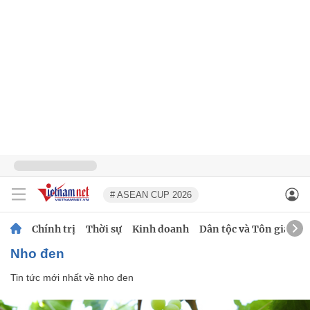
# ASEAN CUP 2026
Chính trị
Thời sự
Kinh doanh
Dân tộc và Tôn giáo
nho đen
Tin tức mới nhất về
nho đen