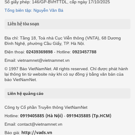
Số giấy phép: 146/GP-BVHTTDL, cấp ngày 17/10/2025
Tổng biên tập: Nguyễn Văn Bá
Liên hệ tòa soạn
Địa chỉ: Tầng 18, Toà nhà Cục Viễn thông (VNTA), 68 Dương
Đình Nghệ, phường Cầu Giấy, TP. Hà Nội.
Điện thoại:
02439369898
- Hotline:
0923457788
Email: vietnamnet@vietnamnet.vn
© 1997 Báo VietNamNet. All rights reserved. Chỉ được phát hành
lại thông tin từ website này khi có sự đồng ý bằng văn bản của
báo VietNamNet.
Liên hệ quảng cáo
Công ty Cổ phần Truyền thông VietNamNet
0919405885 (Hà Nội)
0919435885 (Tp.HCM)
Hotline:
-
Email: contact@vietnamnet.vn
http://vads.vn
Báo giá: