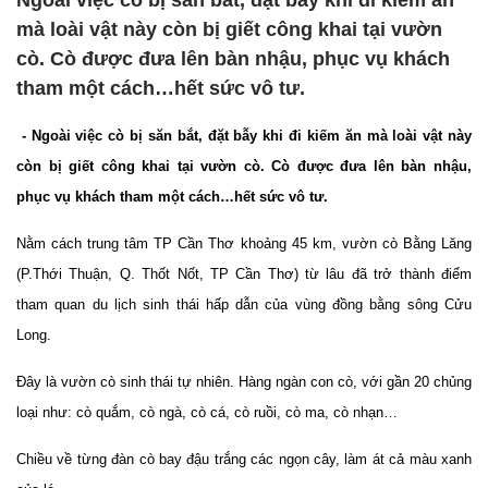
Ngoài việc cò bị săn bắt, đặt bẫy khi đi kiếm ăn
mà loài vật này còn bị giết công khai tại vườn
cò. Cò được đưa lên bàn nhậu, phục vụ khách
tham một cách…hết sức vô tư.
- Ngoài việc cò bị săn bắt, đặt bẫy khi đi kiếm ăn mà loài vật này
còn bị giết công khai tại vườn cò. Cò được đưa lên bàn nhậu,
phục vụ khách tham một cách…hết sức vô tư.
Nằm cách trung tâm TP Cần Thơ khoảng 45 km, vườn cò Bằng Lăng
(P.Thới Thuận, Q. Thốt Nốt, TP Cần Thơ) từ lâu đã trở thành điểm
tham quan du lịch sinh thái hấp dẫn của vùng đồng bằng sông Cửu
Long.
Đây là vườn cò sinh thái tự nhiên. Hàng ngàn con cò, với gần 20 chủng
loại như: cò quắm, cò ngà, cò cá, cò ruồi, cò ma, cò nhạn…
Chiều về từng đàn cò bay đậu trắng các ngọn cây, làm át cả màu xanh