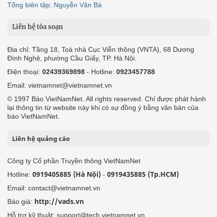
Tổng biên tập: Nguyễn Văn Bá
Liên hệ tòa soạn
Địa chỉ: Tầng 18, Toà nhà Cục Viễn thông (VNTA), 68 Dương
Đình Nghệ, phường Cầu Giấy, TP. Hà Nội.
Điện thoại:
02439369898
- Hotline:
0923457788
Email: vietnamnet@vietnamnet.vn
© 1997 Báo VietNamNet. All rights reserved. Chỉ được phát hành
lại thông tin từ website này khi có sự đồng ý bằng văn bản của
báo VietNamNet.
Liên hệ quảng cáo
Công ty Cổ phần Truyền thông VietNamNet
0919405885 (Hà Nội)
0919435885 (Tp.HCM)
Hotline:
-
Email: contact@vietnamnet.vn
http://vads.vn
Báo giá:
Hỗ trợ kỹ thuật: support@tech.vietnamnet.vn