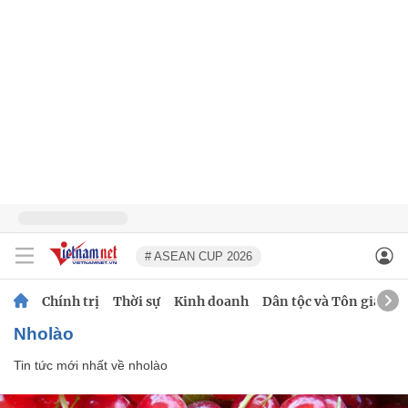
# ASEAN CUP 2026
Chính trị
Thời sự
Kinh doanh
Dân tộc và Tôn giáo
nholào
Tin tức mới nhất về
nholào