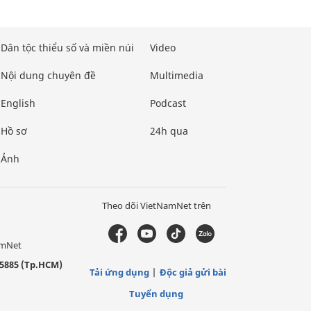
Dân tộc thiểu số và miền núi
Video
Nội dung chuyên đề
Multimedia
English
Podcast
Hồ sơ
24h qua
Ảnh
Theo dõi VietNamNet trên
amNet
5885 (Tp.HCM)
Tải ứng dụng
Độc giả gửi bài
Tuyển dụng