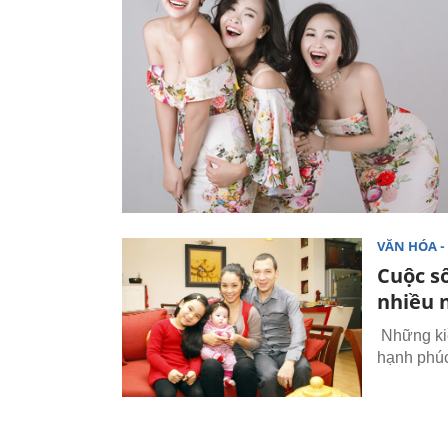
VĂN HÓA - 
Cuộc s
nhiều 
Những kiề
hạnh phúc