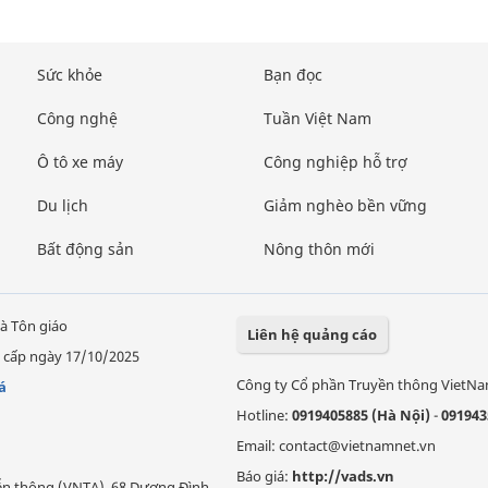
Sức khỏe
Bạn đọc
Công nghệ
Tuần Việt Nam
Ô tô xe máy
Công nghiệp hỗ trợ
Du lịch
Giảm nghèo bền vững
Bất động sản
Nông thôn mới
à Tôn giáo
Liên hệ quảng cáo
 cấp ngày 17/10/2025
Công ty Cổ phần Truyền thông VietN
á
Hotline:
0919405885 (Hà Nội)
-
091943
Email: contact@vietnamnet.vn
Báo giá:
http://vads.vn
Viễn thông (VNTA), 68 Dương Đình