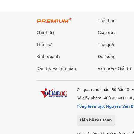
Thể thao
Chính trị
Giáo dục
Thời sự
Thế giới
Kinh doanh
Đời sống
Dân tộc và Tôn giáo
Văn hóa - Giải trí
Cơ quan chủ quản: Bộ Dân tộc v
Số giấy phép: 146/GP-BVHTTDL,
Tổng biên tập: Nguyễn Văn B
Liên hệ tòa soạn
Địa chỉ: Tầng 18, Toà nhà Cục 