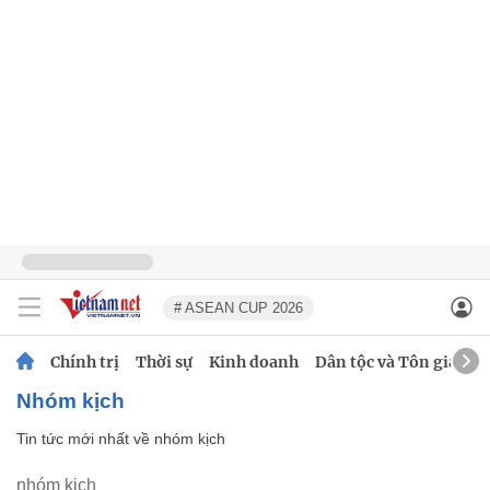
# ASEAN CUP 2026
Chính trị
Thời sự
Kinh doanh
Dân tộc và Tôn giáo
nhóm kịch
Tin tức mới nhất về
nhóm kịch
nhóm kịch