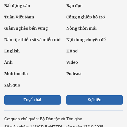
Bất động sản
Bạn đọc
Tuần Việt Nam
Công nghiệp hỗ trợ
Giảm nghèo bền vững
Nông thôn mới
Dân tộc thiểu số và miền núi
Nội dung chuyên đề
English
Hồ sơ
Ảnh
Video
Multimedia
Podcast
24h qua
Tuyến bài
Sự kiện
Cơ quan chủ quản: Bộ Dân tộc và Tôn giáo
Số giấy phép: 146/GP-BVHTTDL, cấp ngày 17/10/2025