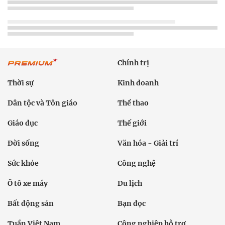
Chính trị
Thời sự
Kinh doanh
Dân tộc và Tôn giáo
Thể thao
Giáo dục
Thế giới
Đời sống
Văn hóa - Giải trí
Sức khỏe
Công nghệ
Ô tô xe máy
Du lịch
Bất động sản
Bạn đọc
Tuần Việt Nam
Công nghiệp hỗ trợ