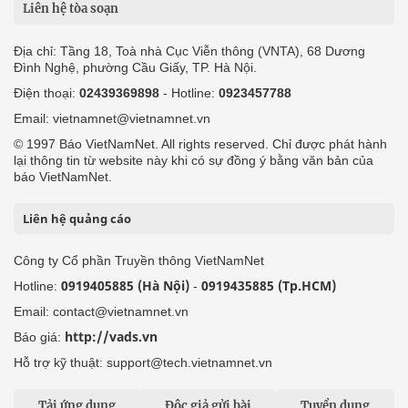
Liên hệ tòa soạn
Địa chỉ: Tầng 18, Toà nhà Cục Viễn thông (VNTA), 68 Dương
Đình Nghệ, phường Cầu Giấy, TP. Hà Nội.
Điện thoại:
02439369898
- Hotline:
0923457788
Email: vietnamnet@vietnamnet.vn
© 1997 Báo VietNamNet. All rights reserved. Chỉ được phát hành
lại thông tin từ website này khi có sự đồng ý bằng văn bản của
báo VietNamNet.
Liên hệ quảng cáo
Công ty Cổ phần Truyền thông VietNamNet
0919405885 (Hà Nội)
0919435885 (Tp.HCM)
Hotline:
-
Email: contact@vietnamnet.vn
http://vads.vn
Báo giá:
Hỗ trợ kỹ thuật: support@tech.vietnamnet.vn
Tải ứng dụng
Độc giả gửi bài
Tuyển dụng