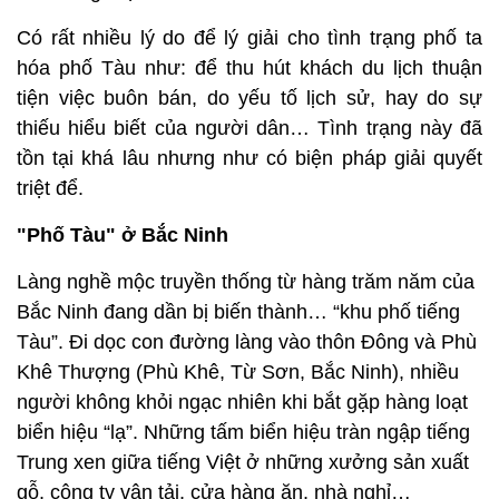
Có rất nhiều lý do để lý giải cho tình trạng phố ta
hóa phố Tàu như: để thu hút khách du lịch thuận
tiện việc buôn bán, do yếu tố lịch sử, hay do sự
thiếu hiểu biết của người dân… Tình trạng này đã
tồn tại khá lâu nhưng như có biện pháp giải quyết
triệt để.
"Phố Tàu" ở Bắc Ninh
Làng nghề mộc truyền thống từ hàng trăm năm của
Bắc Ninh đang dần bị biến thành… “khu phố tiếng
Tàu”. Đi dọc con đường làng vào thôn Đông và Phù
Khê Thượng (Phù Khê, Từ Sơn, Bắc Ninh), nhiều
người không khỏi ngạc nhiên khi bắt gặp hàng loạt
biển hiệu “lạ”. Những tấm biển hiệu tràn ngập tiếng
Trung xen giữa tiếng Việt ở những xưởng sản xuất
gỗ, công ty vận tải, cửa hàng ăn, nhà nghỉ…