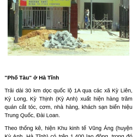
"Phố Tàu" ở Hà Tĩnh
Trải dài 30 km dọc quốc lộ 1A qua các xã Kỳ Liên,
Kỳ Long, Kỳ Thịnh (Kỳ Anh) xuất hiện hàng trăm
quán cắt tóc, cơm, nhà hàng, khách sạn biển hiệu
Trung Quốc, Đài Loan.
Theo thống kê, hiện Khu kinh tế Vũng Áng (huyện
Kỳ Anh, Hà Tĩnh) có trên 1.400 lao động, trong đó