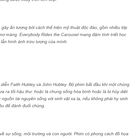
 gây ấn tượng bởi cách thể hiện mỹ thuật độc đáo, gồm nhiều lớp
mơ màng. Everybody Rides the Carousel mang đậm tính triết học
 lẫn hình ảnh trừu tượng của mình.
 diễn Faith Hubley và John Hubley. Bộ phim bắt đầu khi một chủng
ưa ra tối hậu thư: hoặc là chung sống hòa bình hoặc là bị hủy diệt.
 nguồn tài nguyên sống với sinh vật xa lạ, nếu không phải hy sinh
iều để đánh đuổi chúng.
 về sự sống, môi trường và con người. Phim có phong cách đồ họa