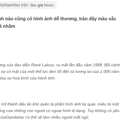
nh nào cũng có hình ảnh dễ thương, tràn đầy màu sắc
đã nhầm
ởng của đạo diễn René Laloux, ra mắt lần đầu năm 1988. Bối cảnh
 sự có mặt của một thế lực đen tối đến từ tương lai của 1.000 năm
doạ sự hoà bình của hành tinh.
m trở thành dấu ấn khó quên là phần hình ảnh kỳ quái, miêu tả một
sống của những con người có ngoại hình dị dạng. Tuy không có yếu
 củaGandahar có thể sẽ làm nhiều người mất ngủ.