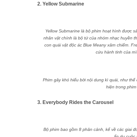
2. Yellow Submarine
Yellow Submarine là bộ phim hoạt hình được s
nhân vật chính là bộ tứ của nhóm nhạc huyền t
con quái vật độc ác Blue Meany xâm chiếm. Fre
cứu hành tinh của mì
Phim gây khó hiểu bởi nội dung kì quái, như thể
hiện trong phim
3. Everybody Rides the Carousel
Bộ phim bao gồm 8 phân cảnh, kể về các giai đ
ẩn dụ cuộc s