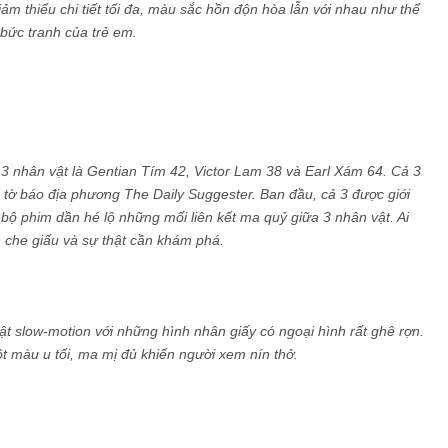
 thiểu chi tiết tối đa, màu sắc hồn độn hòa lẫn với nhau như thể
bức tranh của trẻ em.
 nhân vật là Gentian Tím 42, Victor Lam 38 và Earl Xám 64. Cả 3
 tờ báo địa phương The Daily Suggester. Ban đầu, cả 3 được giới
 bộ phim dần hé lộ những mối liên kết ma quỷ giữa 3 nhân vật. Ai
n che giấu và sự thật cần khám phá.
ật slow-motion với những hình nhân giấy có ngoại hình rất ghê rợn.
 màu u tối, ma mị đủ khiến người xem nín thở.