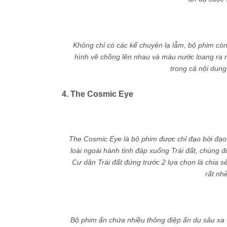
Không chỉ có các kể chuyện lạ lẫm, bộ phim còn
hình vẽ chồng lên nhau và màu nước loang ra 
trong cả nội dung
4. The Cosmic Eye
The Cosmic Eye là bộ phim được chỉ đạo bởi đạo
loài ngoài hành tinh đáp xuống Trái đất, chúng đ
Cư dân Trái đất đứng trước 2 lựa chọn là chia sẻ
rất nh
Bộ phim ẩn chứa nhiều thông điệp ẩn dụ sâu xa