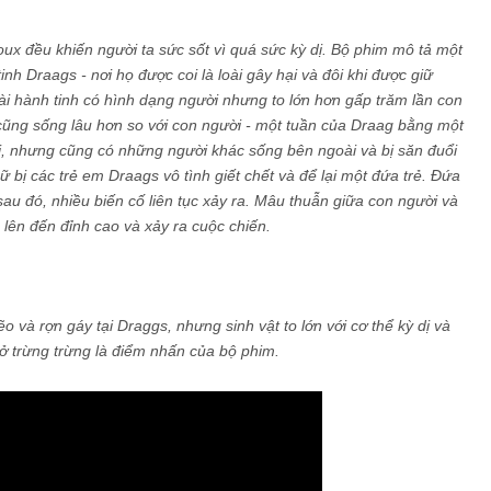
x đều khiến người ta sức sốt vì quá sức kỳ dị. Bộ phim mô tả một
inh Draags - nơi họ được coi là loài gây hại và đôi khi được giữ
ài hành tinh có hình dạng người nhưng to lớn hơn gấp trăm lần con
 cũng sống lâu hơn so với con người - một tuần của Draag bằng một
i, nhưng cũng có những người khác sống bên ngoài và bị săn đuổi
 bị các trẻ em Draags vô tình giết chết và để lại một đứa trẻ. Đứa
au đó, nhiều biến cố liên tục xảy ra. Mâu thuẫn giữa con người và
lên đến đỉnh cao và xảy ra cuộc chiến.
o và rợn gáy tại Draggs, nhưng sinh vật to lớn với cơ thể kỳ dị và
ở trừng trừng là điểm nhấn của bộ phim.