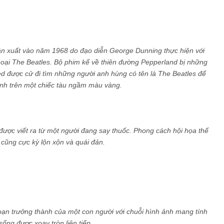
ản xuất vào năm 1968 do đạo diễn George Dunning thực hiện với
hoại The Beatles. Bộ phim kể về thiên đường Pepperland bị những
d được cử đi tìm những người anh hùng có tên là The Beatles để
nh trên một chiếc tàu ngầm màu vàng.
 được viết ra từ một người đang say thuốc. Phong cách hội họa thể
 cũng cực kỳ lộn xộn và quái đản.
oạn trưởng thành của một con người với chuỗi hình ảnh mang tính
ống được xoay tròn liên tiếp.