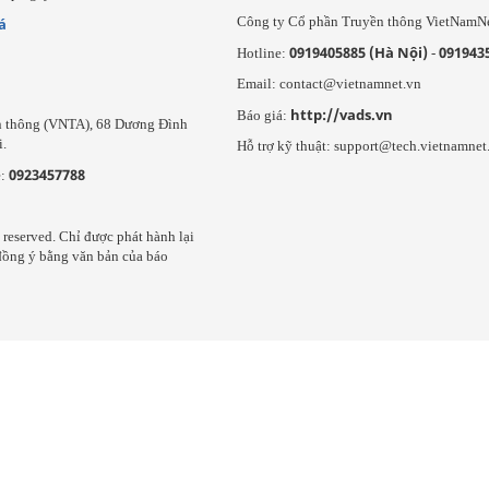
Công ty Cổ phần Truyền thông VietNamN
á
0919405885 (Hà Nội)
091943
Hotline:
-
Email: contact@vietnamnet.vn
http://vads.vn
Báo giá:
ễn thông (VNTA), 68 Dương Đình
i.
Hỗ trợ kỹ thuật: support@tech.vietnamnet
0923457788
e:
reserved. Chỉ được phát hành lại
 đồng ý bằng văn bản của báo