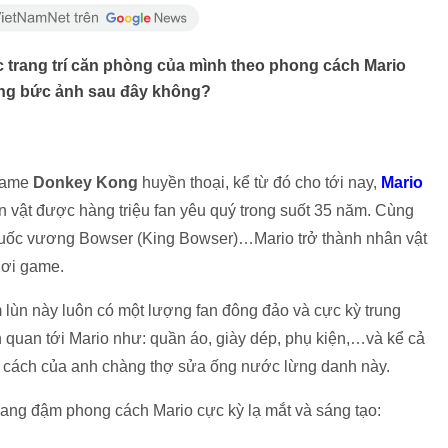
c trang trí căn phòng của mình theo phong cách Mario
ững bức ảnh sau đây không?
 game
Donkey Kong
huyền thoại, kể từ đó cho tới nay,
Mario
ân vật được hàng triệu fan yêu quý trong suốt 35 năm. Cùng
uốc vương Bowser (King Bowser)…Mario trở thành nhân vật
hơi game.
 lùn này luôn có một lượng fan đông đảo và cực kỳ trung
 quan tới Mario như: quần áo, giày dép, phụ kiện,…và kể cả
ng cách của anh chàng thợ sửa ống nước lừng danh này.
ng đậm phong cách Mario cực kỳ lạ mắt và sáng tạo: