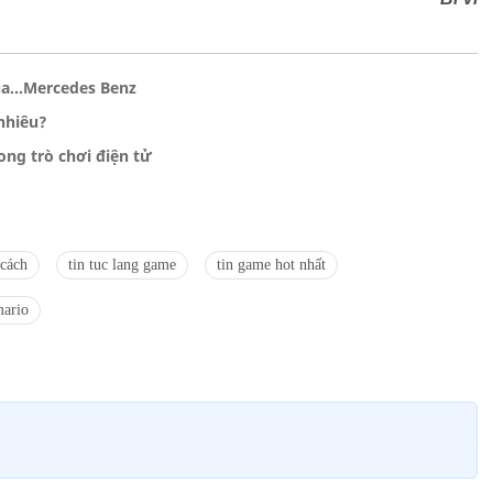
của…Mercedes Benz
nhiêu?
ong trò chơi điện tử
cách
tin tuc lang game
tin game hot nhất
ario