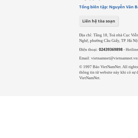
Tổng biên tập: Nguyễn Văn B
Liên hệ tòa soạn
Địa chỉ: Tầng 18, Toà nhà Cục Vi
Nghệ, phường Cầu Giấy, TP. Hà Nộ
02439369898
Điện thoại:
- Hotlin
Email: vietnamnet@vietnamnet.vn
© 1997 Báo VietNamNet. All rights 
thông tin từ website này khi có sự
VietNamNet.