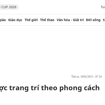
 CUP 2026
Tu
giáo
Giáo dục
Thế giới
Thể thao
Văn hóa - Giải trí
Đời sống
S
thứ tư, 18/02/2015 - 07:54
c trang trí theo phong cách