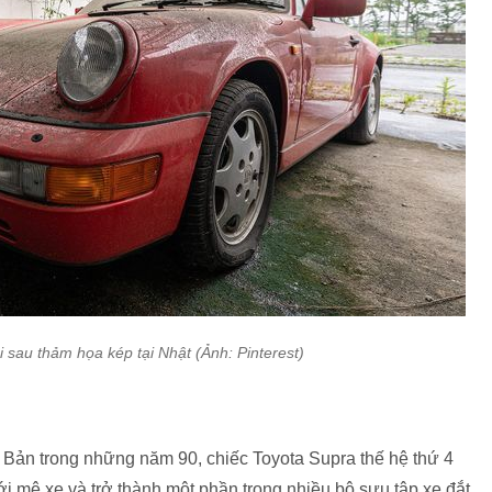
i sau thảm họa kép tại Nhật (Ảnh: Pinterest)
Bản trong những năm 90, chiếc Toyota Supra thế hệ thứ 4
i mê xe và trở thành một phần trong nhiều bộ sưu tập xe đắt