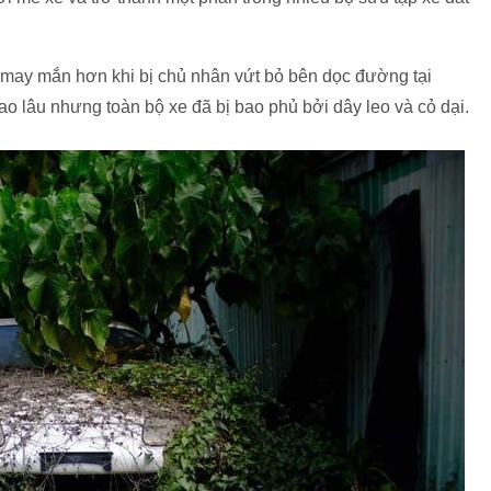
m may mắn hơn khi bị chủ nhân vứt bỏ bên dọc đường tại
 lâu nhưng toàn bộ xe đã bị bao phủ bởi dây leo và cỏ dại.