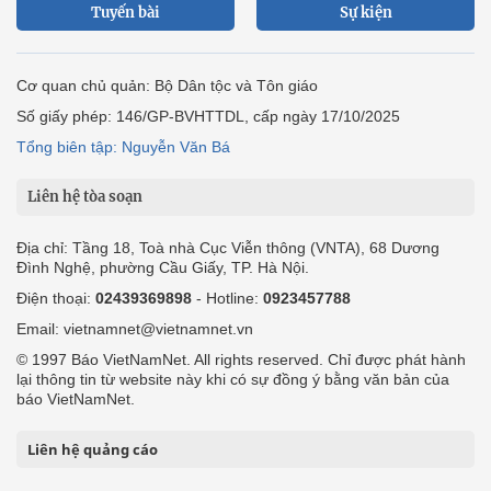
Tuyến bài
Sự kiện
Cơ quan chủ quản: Bộ Dân tộc và Tôn giáo
Số giấy phép: 146/GP-BVHTTDL, cấp ngày 17/10/2025
Tổng biên tập: Nguyễn Văn Bá
Liên hệ tòa soạn
Địa chỉ: Tầng 18, Toà nhà Cục Viễn thông (VNTA), 68 Dương
Đình Nghệ, phường Cầu Giấy, TP. Hà Nội.
Điện thoại:
02439369898
- Hotline:
0923457788
Email: vietnamnet@vietnamnet.vn
© 1997 Báo VietNamNet. All rights reserved. Chỉ được phát hành
lại thông tin từ website này khi có sự đồng ý bằng văn bản của
báo VietNamNet.
Liên hệ quảng cáo